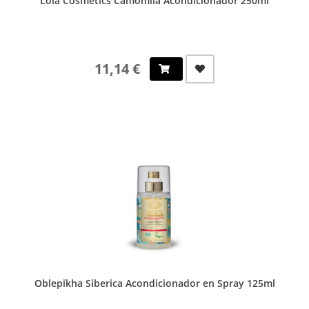
Lola Cosmetics Camomila Acondicionador 250ml
11,14 €
Oblepikha Siberica Acondicionador en Spray 125ml