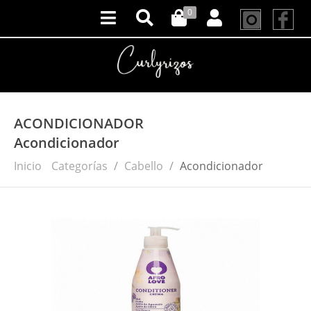
0
ACONDICIONADOR
Acondicionador
Inicio
Categorías
Cabello
Acondicionador